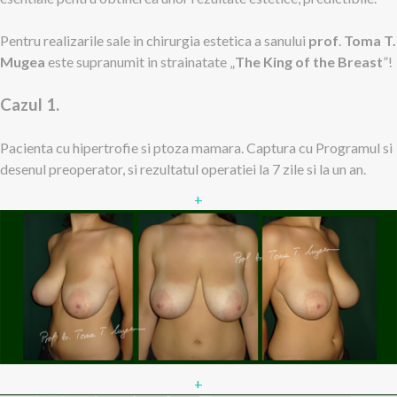
Pentru realizarile sale in chirurgia estetica a sanului
prof
.
Toma T.
Mugea
este supranumit in strainatate „
The King of the Breast
”!
Cazul 1.
Pacienta cu hipertrofie si ptoza mamara. Captura cu Programul si
desenul preoperator, si rezultatul operatiei la 7 zile si la un an.
+
+