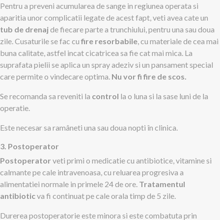
Pentru a preveni acumularea de sange in regiunea operata si
aparitia unor complicatii legate de acest fapt, veti avea cate un
tub de drenaj
de fiecare parte a trunchiului, pentru una sau doua
zile. Cusaturile se fac cu
fire resorbabile
, cu materiale de cea mai
buna calitate, astfel incat cicatricea sa fie cat mai mica. La
suprafata pielii se aplica un spray adeziv si un pansament special
care permite o vindecare optima.
Nu vor fi fire de scos.
Se recomanda sa reveniti la
control
la o luna si la sase luni de la
operatie.
Este necesar sa ramâneti una sau doua nopti în clinica.
3
. Postoperator
Postoperator
veti primi o medicatie cu antibiotice, vitamine si
calmante pe cale intravenoasa, cu reluarea progresiva a
alimentatiei normale in primele 24 de ore.
Tratamentul
antibiotic
va fi continuat pe cale orala timp de 5 zile.
Durerea postoperatorie este minora si este combatuta prin