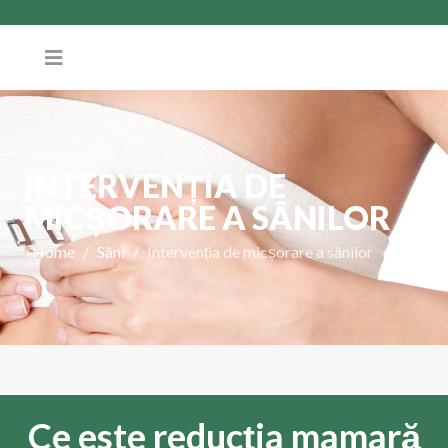
INTERVENȚIA DE
MICȘORARE A SÂNILOR
Home
Sâni
Intervenția de micșorare a sânilor
Ce este reducția mamară