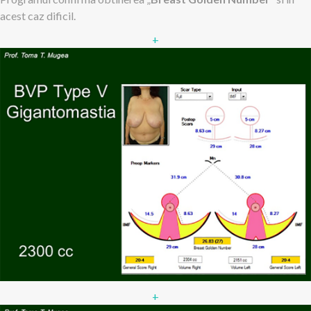
acest caz dificil.
+
+