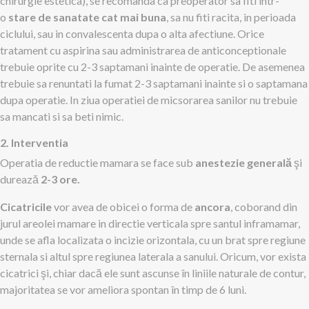
chirurgie estetica), se recomanda ca preoperator sa fiti intr-
o
stare de sanatate cat mai buna
, sa nu fiti racita, in perioada
ciclului, sau in convalescenta dupa o alta afectiune. Orice
tratament cu aspirina sau administrarea de anticonceptionale
trebuie oprite cu 2-3 saptamani inainte de operatie. De asemenea
trebuie sa renuntati la fumat 2-3 saptamani inainte si o saptamana
dupa operatie. In ziua operatiei de micsorarea sanilor nu trebuie
sa mancati si sa beti nimic.
2. Interventia
Operatia de reductie mamara se face sub
anestezie generală
şi
durează
2-3 ore.
Cicatricile
vor avea de obicei o forma de
ancora
, coborand din
jurul areolei mamare in directie verticala spre santul inframamar,
unde se afla localizata o incizie orizontala, cu un brat spre regiune
sternala si altul spre regiunea laterala a sanului. Oricum, vor exista
cicatrici şi, chiar dacă ele sunt ascunse în liniile naturale de contur,
majoritatea se vor ameliora spontan în timp de 6 luni.