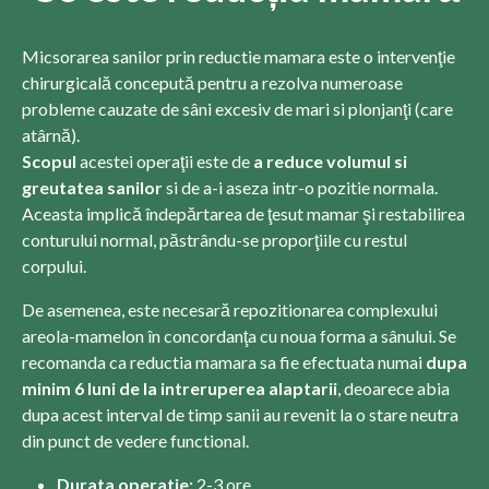
Micsorarea sanilor prin reductie mamara este o intervenţie
chirurgicală concepută pentru a rezolva numeroase
probleme cauzate de sâni excesiv de mari si plonjanţi (care
atârnă).
Scopul
acestei operaţii este de
a reduce volumul si
greutatea sanilor
si de a-i aseza intr-o pozitie normala.
Aceasta implică îndepărtarea de ţesut mamar şi restabilirea
conturului normal, păstrându-se proporţiile cu restul
corpului.
De asemenea, este necesară repozitionarea complexului
areola-mamelon în concordanţa cu noua forma a sânului. Se
recomanda ca reductia mamara sa fie efectuata numai
dupa
minim 6 luni de la intreruperea alaptarii
, deoarece abia
dupa acest interval de timp sanii au revenit la o stare neutra
din punct de vedere functional.
Durata operatie:
2-3 ore