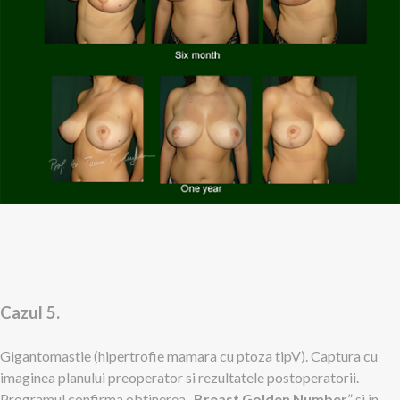
Cazul 5.
Gigantomastie (hipertrofie mamara cu ptoza tipV). Captura cu
imaginea planului preoperator si rezultatele postoperatorii.
Programul confirma obtinerea „
Breast Golden Number
” si in