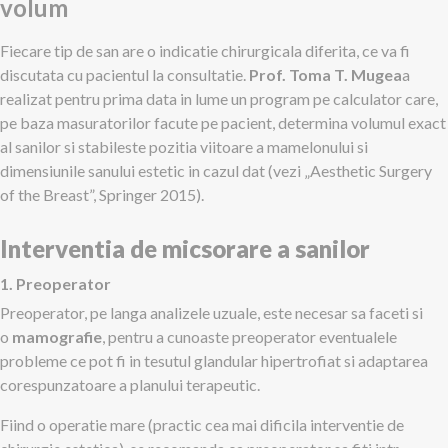
volum
Fiecare tip de san are o indicatie chirurgicala diferita, ce va fi
discutata cu pacientul la consultatie.
Prof. Toma T. Mugea
a
realizat pentru prima data in lume un program pe calculator care,
pe baza masuratorilor facute pe pacient, determina volumul exact
al sanilor si stabileste pozitia viitoare a mamelonului si
dimensiunile sanului estetic in cazul dat (vezi „Aesthetic Surgery
of the Breast”, Springer 2015).
Interventia de micsorare a sanilor
1. Preoperator
Preoperator, pe langa analizele uzuale, este necesar sa faceti si
o
mamografie
, pentru a cunoaste preoperator eventualele
probleme ce pot fi in tesutul glandular hipertrofiat si adaptarea
corespunzatoare a planului terapeutic.
Fiind o operatie mare (practic cea mai dificila interventie de