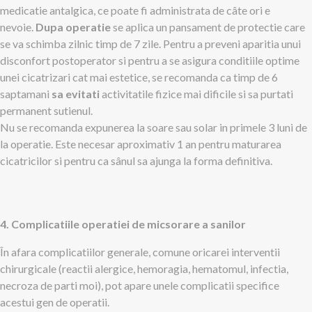
medicatie antalgica, ce poate fi administrata de câte ori e
nevoie.
Dupa operatie
se aplica un pansament de protectie care
se va schimba zilnic timp de 7 zile. Pentru a preveni aparitia unui
disconfort postoperator si pentru a se asigura conditiile optime
unei cicatrizari cat mai estetice, se recomanda ca timp de 6
saptamani
sa evitati
activitatile fizice mai dificile si sa purtati
permanent sutienul.
Nu se recomanda expunerea la soare sau solar in primele 3 luni de
la operatie. Este necesar aproximativ 1 an pentru maturarea
cicatricilor si pentru ca sânul sa ajunga la forma definitiva.
4. Complicatiile operatiei de micsorare a sanilor
În afara complicatiilor generale, comune oricarei interventii
chirurgicale (reactii alergice, hemoragia, hematomul, infectia,
necroza de parti moi), pot apare unele complicatii specifice
acestui gen de operatii.