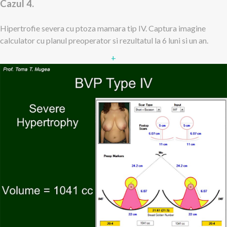
Cazul 4.
Hipertrofie severa cu ptoza mamara tip IV. Captura imagine
calculator cu planul preoperator si rezultatul la 6 luni si un an.
+