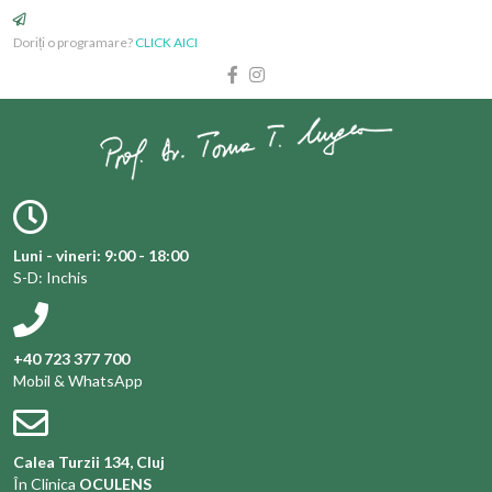
Doriți o programare?
CLICK AICI
Luni - vineri: 9:00 - 18:00
S-D: Inchis
+40 723 377 700
Mobil & WhatsApp
Calea Turzii 134, Cluj
În Clinica
OCULENS