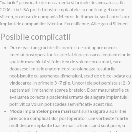
“valurile” provocate de mass media si firmele de avocatura, din
2006 si in USA pot fi folosite implantele cu continut gel coeziv
silicon, produse de compania Mentor. In Romania, sunt autorizate
implantele companiilor Mentor, Eurosilicone, Allergan si Silimed.
Posibile complicatii
Durerea
si un grad de discomfort ce pot apare uneori
imediat postoperator, in special dupa plasarea implantelor in
spatele muschiului si folosirea de volume prea mari, care
depasesc limitele anatomice si tensioneaza tesuturile,
neobisnuite cu asemenea dimensiuni, scad de obicei odata cu
vindecarea, in primele
3 -7 zile
. Uneori ele pot persista si 2-3
saptamani, limitand miscarea bratelor. Doar masuratorile cu
evaluarea corecta a pacientei urmata de alegera implantului
potrivit ca volum pot scadea semnificativ acest risc.
Moda implantelor prea mari
sunt sursa sigura a aparitiei
precoce a complicatiilor postoperatorii. Se vorbeste foarte
mult despre implante foarte mari, atunci cand sunt puse, si