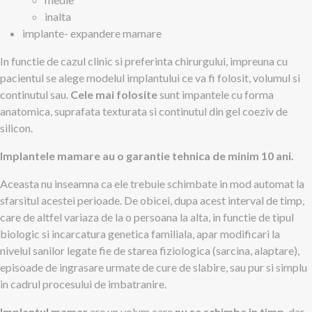
inalta
implante- expandere mamare
In functie de cazul clinic si preferinta chirurgului, impreuna cu
pacientul se alege modelul implantului ce va fi folosit, volumul si
continutul sau.
Cele mai folosite
sunt impantele cu forma
anatomica, suprafata texturata si continutul din gel coeziv de
silicon.
Implantele mamare au o garantie tehnica de minim 10 ani.
Aceasta nu inseamna ca ele trebuie schimbate in mod automat la
sfarsitul acestei perioade. De obicei, dupa acest interval de timp,
care de altfel variaza de la o persoana la alta, in functie de tipul
biologic si incarcatura genetica familiala, apar modificari la
nivelul sanilor legate fie de starea fiziologica (sarcina, alaptare),
episoade de ingrasare urmate de cure de slabire, sau pur si simplu
in cadrul procesului de imbatranire.
Implantul mamar
are un volum care
nu se schimba in timp
, dar