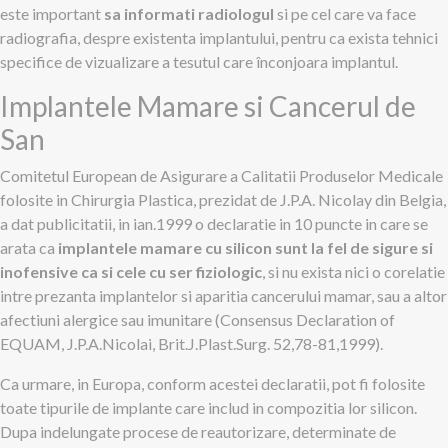
este important
sa informati radiologul
si pe cel care va face
radiografia, despre existenta implantului, pentru ca exista tehnici
specifice de vizualizare a tesutul care înconjoara implantul.
Implantele Mamare si Cancerul de
San
Comitetul European de Asigurare a Calitatii Produselor Medicale
folosite in Chirurgia Plastica, prezidat de J.P.A. Nicolay din Belgia,
a dat publicitatii, in ian.1999 o declaratie in 10 puncte in care se
arata ca
implantele mamare cu silicon sunt la fel de sigure si
inofensive ca si cele cu ser fiziologic
, si nu exista nici o corelatie
intre prezanta implantelor si aparitia cancerului mamar, sau a altor
afectiuni alergice sau imunitare (Consensus Declaration of
EQUAM, J.P.A.Nicolai, Brit.J.Plast.Surg. 52,78-81,1999).
Ca urmare, in Europa, conform acestei declaratii, pot fi folosite
toate tipurile de implante care includ in compozitia lor silicon.
Dupa indelungate procese de reautorizare, determinate de