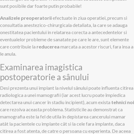
sunt posibile dar foarte putin probabile!
Analizele preoperatorii
efectuate in ziua operatiei, precum si
consultatia anestezico-chirurgicala detaliata, la care se adauga
onestitatea pacientului in relatarea corecta a antecedentelor si
eventualelor probleme de sanatate pe care le are, sunt elemente
care contribuie la
reducerea
marcata a acestor riscuri, fara insa a
le anula.
Examinarea imagistica
postoperatorie a sânului
Desi prezenta unui implant la nivelul sânului poate influenta citirea
radiologica a unei mamografii (iar acest lucru poate împiedica
detectarea unui cancer în stadiu incipient), acum exista
tehnici noi
care rezolva aceasta problema. Statisticile au demonstrat ca
mamografia este la fel de utila în depistarea cancerului mamar
atât la pacientele cu implante cât si la cele fara implante, daca
citirea a fost atenta, de catre o persoana cu experienta. De aceea