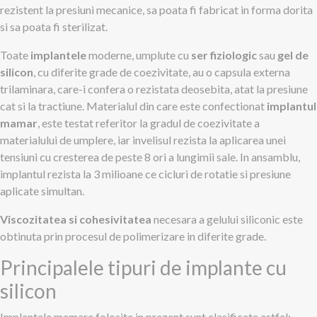
rezistent la presiuni mecanice, sa poata fi fabricat in forma dorita
si sa poata fi sterilizat.
Toate
implantele
moderne, umplute cu
ser fiziologic
sau
gel de
silicon
, cu diferite grade de coezivitate, au o capsula externa
trilaminara, care-i confera o rezistata deosebita, atat la presiune
cat si la tractiune. Materialul din care este confectionat
implantul
mamar
, este testat referitor la gradul de coezivitate a
materialului de umplere, iar invelisul rezista la aplicarea unei
tensiuni cu cresterea de peste 8 ori a lungimii sale. In ansamblu,
implantul rezista la 3 milioane ce cicluri de rotatie si presiune
aplicate simultan.
Viscozitatea si cohesivitatea
necesara a gelului siliconic este
obtinuta prin procesul de polimerizare in diferite grade.
Principalele tipuri de implante cu
silicon
Implantele mamare folosite in prezent sunt clasificate astfel: