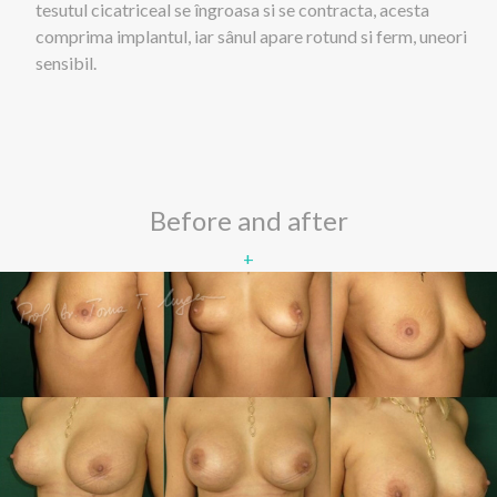
tesutul cicatriceal se îngroasa si se contracta, acesta
comprima implantul, iar sânul apare rotund si ferm, uneori
sensibil.
Before and after
+