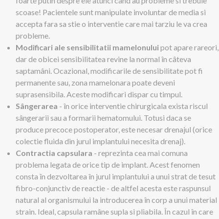
foarte putin despre ele atunci cand au probleme si trebuie
scoase! Pacientele sunt manipulate involuntar de media si
accepta fara sa stie o interventie care mai tarziu le va crea
probleme.
Modificari ale sensibilitatii mamelonului
pot apare rareori,
dar de obicei sensibilitatea revine la normal în câteva
saptamâni. Ocazional, modificarile de sensibilitate pot fi
permanente sau, zona mamelonara poate deveni
suprasensibila. Aceste modificari dispar cu timpul.
Sângerarea
- în orice interventie chirurgicala exista riscul
sângerarii sau a formarii hematomului. Totusi daca se
produce precoce postoperator, este necesar drenajul (orice
colectie fluida din jurul implantului necesita drenaj).
Contractia capsulara
- reprezinta cea mai comuna
problema legata de orice tip de implant. Acest fenomen
consta în dezvoltarea în jurul implantului a unui strat de tesut
fibro-conjunctiv de reactie - de altfel acesta este raspunsul
natural al organismului la introducerea în corp a unui material
strain. Ideal, capsula ramâne supla si pliabila. În cazul în care