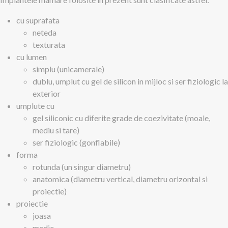
cu suprafata
neteda
texturata
cu lumen
simplu (unicamerale)
dublu, umplut cu gel de silicon in mijloc si ser fiziologic la
exterior
umplute cu
gel siliconic cu diferite grade de coezivitate (moale,
mediu si tare)
ser fiziologic (gonflabile)
forma
rotunda (un singur diametru)
anatomica (diametru vertical, diametru orizontal si
proiectie)
proiectie
joasa
medie