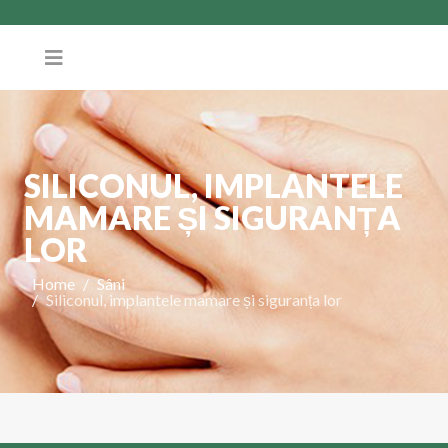
SILICONUL, IMPLANTELE
MAMARE ȘI SIGURANȚA
LOR
Home
Sâni
Siliconul, implantele mamare și siguranța lor