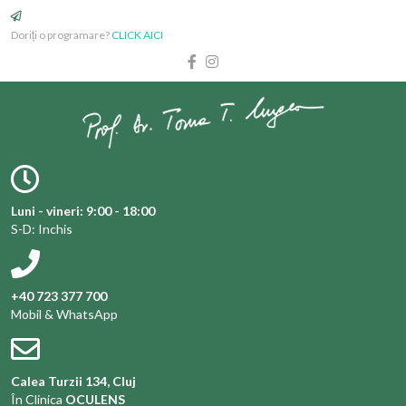
Doriți o programare?
CLICK AICI
Luni - vineri: 9:00 - 18:00
S-D: Inchis
+40 723 377 700
Mobil & WhatsApp
Calea Turzii 134, Cluj
În Clinica
OCULENS