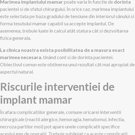
Marimea implantului mamar
poate varia în functie de
dorinta
pacientei si de sfatul chirurgului. În orice caz, marimea implantului
este selectata pe baza gradului de tensiune din interiorul sânului si
forma tesutului mamar capabil sa accepte implantul. De
asemenea, trebuie luate în calcul atât statura cât si dezvoltarea
fizica generala.
La clinica noastra exista posibilitatea de a masura exact
marimea necesara
, tinând cont si de dorinta pacientei.
Obiectivul comun este obtinerea unui rezultat cât mai apropiat de
aspectul natural.
Riscurile interventiei de
implant mamar
În afara complicatiilor generale, comune oricarei interventii
chirurgicale (reactii alergice, hemoragia, hematomul, infectia,
necroza partilor moi) pot apare unele complicatii specifice
acestui gen de operatii. Trebuie subliniat ca aceste complicatii