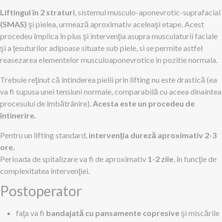
Liftingul în 2 straturi
, sistemul musculo-aponevrotic-suprafacial
(SMAS)
şi pielea, urmează aproximativ aceleaşi etape. Acest
procedeu împlica în plus şi intervenţia asupra musculaturii faciale
şi a ţesuturilor adipoase situate sub piele, si se permite astfel
reasezarea elementelor musculoaponevrotice in pozitie normala.
Trebuie reţinut că întinderea pielii prin lifting nu este drastică (ea
va fi supusa unei tensiuni normale, comparabilă cu aceea dinaintea
procesului de îmbătrânire).
Acesta este un procedeu de
întinerire.
Pentru un lifting standard,
intervenţia dureză aproximativ 2-3
ore.
Perioada de spitalizare va fi de aproximativ
1-2 zile
, în funcţie de
complexitatea intervenţiei.
Postoperator
faţa va fi
bandajată cu pansamente copresive
şi miscările