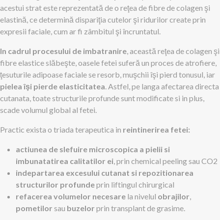
acestui strat este reprezentată de o reţea de fibre de colagen şi
elastină, ce determină dispariţia cutelor şi ridurilor create prin
expresii faciale, cum ar fi zâmbitul şi încruntatul.
In cadrul procesului de imbatranire
, această reţea de colagen şi
fibre elastice slăbeşte, oasele fetei suferă un proces de atrofiere,
ţesuturile adipoase faciale se resorb, muşchii îşi pierd tonusul, iar
pielea îşi pierde elasticitatea
. Astfel, pe langa afectarea directa
cutanata, toate structurile profunde sunt modificate si in plus,
scade volumul global al fetei.
Practic exista o triada terapeutica in
reintinerirea fetei:
actiunea de slefuire microscopica a pielii si
imbunatatirea calitatilor ei
, prin chemical peeling sau CO2
indepartarea excesului cutanat si repozitionarea
structurilor profunde
prin liftingul chirurgical
refacerea volumelor necesare
la nivelul
obrajilor
,
pometilor
sau
buzelor
prin transplant de grasime.