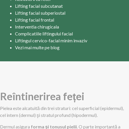
Lifting facial subcutanat
Lifting facial subperiostal
Lifting facial frontal
Interventia chirugicala
Complicatiile liftingului facial
Liftingul cervico-facial minim invaziv
Vezi mai multe pe blog
Reîntinerirea feței
Pielea este alcatuită din trei straturi: cel superficial (epidermul),
cel intern (dermul) şi stratul profund (hipodermul).
Dermul asigura
forma şi tonusul pielii
. O parte importantă a