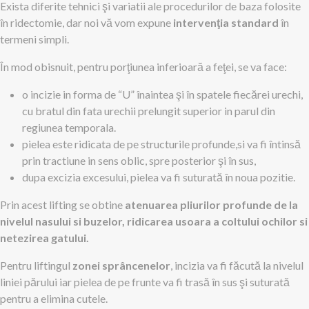
Exista diferite tehnici şi variatii ale procedurilor de baza folosite
în ridectomie, dar noi vă vom expune
intervenţia standard
în
termeni simpli.
În mod obisnuit, pentru porţiunea inferioară a feţei, se va face:
o incizie in forma de “U” înaintea şi în spatele fiecărei urechi,
cu bratul din fata urechii prelungit superior in parul din
regiunea temporala.
pielea este ridicata de pe structurile profunde,si va fi întinsă
prin tractiune in sens oblic, spre posterior şi în sus,
dupa excizia excesului, pielea va fi suturată în noua pozitie.
Prin acest lifting se obtine
atenuarea pliurilor profunde de la
nivelul nasului si buzelor, ridicarea usoara a coltului ochilor si
netezirea gatului.
Pentru liftingul
zonei sprâncenelor
, incizia va fi făcută la nivelul
liniei părului iar pielea de pe frunte va fi trasă în sus şi suturată
pentru a elimina cutele.