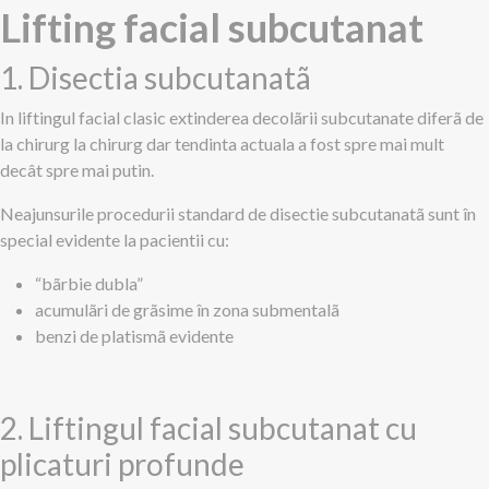
Lifting facial subcutanat
1. Disectia subcutanatã
In liftingul facial clasic extinderea decolãrii subcutanate diferã de
la chirurg la chirurg dar tendinta actuala a fost spre mai mult
decât spre mai putin.
Neajunsurile procedurii standard de disectie subcutanatã sunt în
special evidente la pacientii cu:
“bãrbie dubla”
acumulãri de grãsime în zona submentalã
benzi de platismã evidente
2. Liftingul facial subcutanat cu
plicaturi profunde