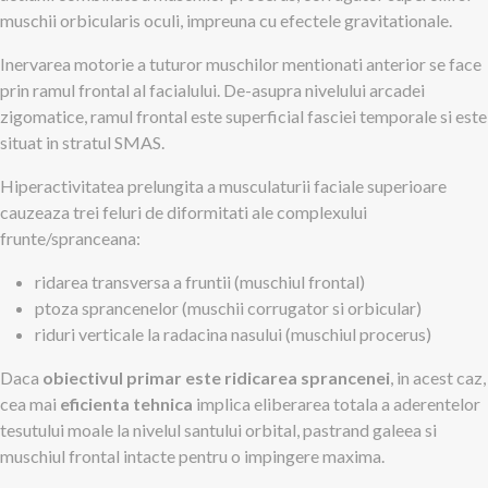
muschii orbicularis oculi, impreuna cu efectele gravitationale.
Inervarea motorie a tuturor muschilor mentionati anterior se face
prin ramul frontal al facialului. De-asupra nivelului arcadei
zigomatice, ramul frontal este superficial fasciei temporale si este
situat in stratul SMAS.
Hiperactivitatea prelungita a musculaturii faciale superioare
cauzeaza trei feluri de diformitati ale complexului
frunte/spranceana:
ridarea transversa a fruntii (muschiul frontal)
ptoza sprancenelor (muschii corrugator si orbicular)
riduri verticale la radacina nasului (muschiul procerus)
Daca
obiectivul primar este ridicarea sprancenei
, in acest caz,
cea mai
eficienta tehnica
implica eliberarea totala a aderentelor
tesutului moale la nivelul santului orbital, pastrand galeea si
muschiul frontal intacte pentru o impingere maxima.