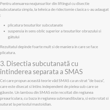
Pentru atenuarea neajunsurilor din liftingul cu disectie
subcutanata simpla, la tehnica de ridectomie clasica s-au adaugat
:
plicatura tesuturilor subcutanate
suspensia in sens oblic superior a tesuturilor obrazului si
gâtului
Rezultatul depinde foarte mult si de maniera in care se face
plicatura.
3. Disectia subcutanatã cu
întinderea separata a SMAS
Cei care propun aceastã teorie vãd SMAS ca un strat “de baza”,
care este disecat si întins independent de pielea sub care se
gãseste. Un lambou din SMAS este recoltat din regiunea
preauriculara, cu baza in regiunea submandibulara, si este rotat si
suturat la periostul mastoidian.