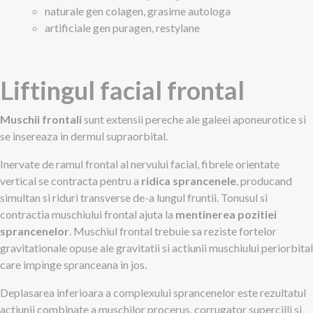
naturale gen colagen, grasime autologa
artificiale gen puragen, restylane
Liftingul facial frontal
Muschii frontali
sunt extensii pereche ale galeei aponeurotice si
se insereaza in dermul supraorbital.
Inervate de ramul frontal al nervului facial, fibrele orientate
vertical se contracta pentru a
ridica sprancenele
, producand
simultan si riduri transverse de-a lungul fruntii. Tonusul si
contractia muschiului frontal ajuta la
mentinerea pozitiei
sprancenelor
. Muschiul frontal trebuie sa reziste fortelor
gravitationale opuse ale gravitatii si actiunii muschiului periorbital
care impinge spranceana in jos.
Deplasarea inferioara a complexului sprancenelor este rezultatul
actiunii combinate a muschilor procerus, corrugator supercilli si