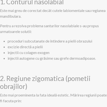
1. Conturul nasolabial
Este mai greu de corectat decât cutele labiomentale sau regiunea
mandibulara.
Pentru a rezolva problema santurilor nasolabiale s-au propus
urmatoarele solutii:
proceduri subcutanate de întindere a pielii obrazului
excizie directã a pielii
injectii cu colagen exogen
injectii autogene cu grãsime sau grefe dermoadipoase.
2. Regiune zigomatica (pometii
obrajilor)
Este mai proeminenta la fata idealã estetic. Mãrirea regiunii poate
fi facuta prin: