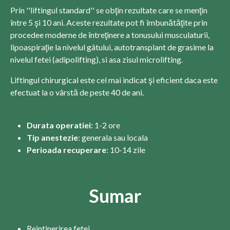
Prin ''liftingul standard'' se obţin rezultate care se menţin
între 5 şi 10 ani. Aceste rezultate pot fi îmbunătăţite prin
procedee moderne de întreţinere a tonusului musculaturii,
lipoaspiraţie la nivelul gâtului, autotransplant de grasime la
nivelul fetei (adipolifting), si asa zisul microlifting.
Liftingul chirurgical este cel mai indicat şi eficient daca este
efectuat la o vârstă de peste 40 de ani.
Durata operatiei:
1-2 ore
Tip anestezie
: generala sau locala
Perioada recuperare
: 10-14 zile
Sumar
Reintinerirea fetei