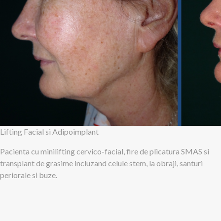
Lifting Facial si Adipoimplant
Pacienta cu minilifting cervico-facial, fire de plicatura SMAS si
transplant de grasime incluzand celule stem, la obraji, santuri
periorale si buze.