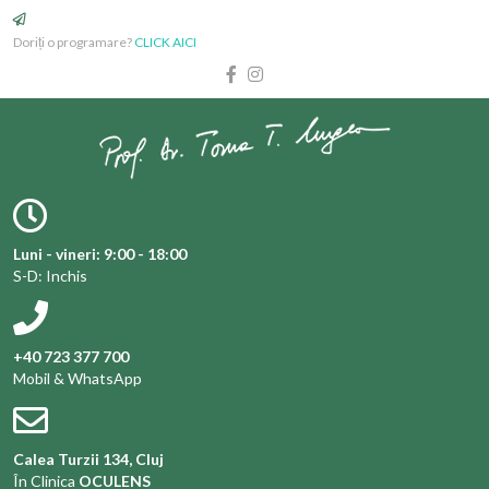
Doriți o programare?
CLICK AICI
Luni - vineri: 9:00 - 18:00
S-D: Inchis
+40 723 377 700
Mobil & WhatsApp
Calea Turzii 134, Cluj
În Clinica
OCULENS