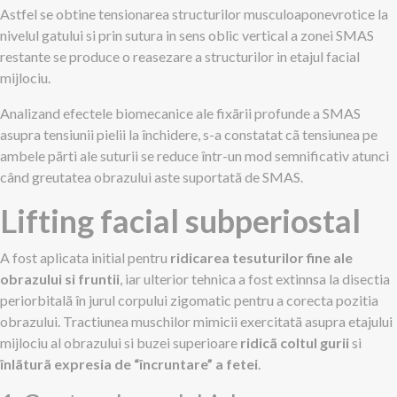
Astfel se obtine tensionarea structurilor musculoaponevrotice la
nivelul gatului si prin sutura in sens oblic vertical a zonei SMAS
restante se produce o reasezare a structurilor in etajul facial
mijlociu.
Analizand efectele biomecanice ale fixãrii profunde a SMAS
asupra tensiunii pielii la închidere, s-a constatat cã tensiunea pe
ambele pãrti ale suturii se reduce într-un mod semnificativ atunci
când greutatea obrazului aste suportatã de SMAS.
Lifting facial subperiostal
A fost aplicata initial pentru
ridicarea tesuturilor fine ale
obrazului si fruntii
, iar ulterior tehnica a fost extinnsa la disectia
periorbitalã în jurul corpului zigomatic pentru a corecta pozitia
obrazului. Tractiunea muschilor mimicii exercitatã asupra etajului
mijlociu al obrazului si buzei superioare
ridicã coltul gurii
si
înlãturã expresia de “încruntare” a fetei
.