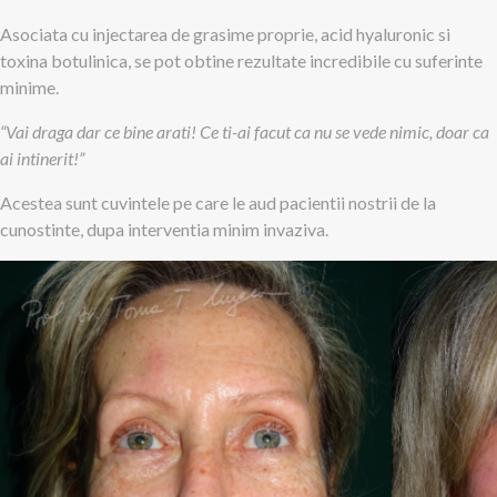
Asociata cu injectarea de grasime proprie, acid hyaluronic si
toxina botulinica, se pot obtine rezultate incredibile cu suferinte
minime.
“Vai draga dar ce bine arati! Ce ti-ai facut ca nu se vede nimic, doar ca
ai intinerit!”
Acestea sunt cuvintele pe care le aud pacientii nostrii de la
cunostinte, dupa interventia minim invaziva.