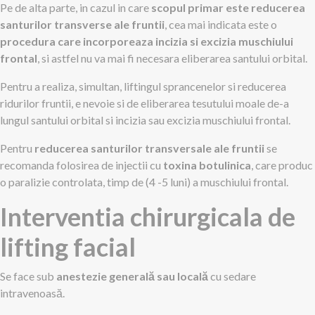
Pe de alta parte, in cazul in care
scopul primar este reducerea
santurilor transverse ale fruntii
, cea mai indicata este o
procedura care incorporeaza incizia si excizia muschiului
frontal
, si astfel nu va mai fi necesara eliberarea santului orbital.
Pentru a realiza, simultan, liftingul sprancenelor si reducerea
ridurilor fruntii, e nevoie si de eliberarea tesutului moale de-a
lungul santului orbital si incizia sau excizia muschiului frontal.
Pentru
reducerea santurilor transversale ale fruntii
se
recomanda folosirea de injectii cu
toxina botulinica
, care produc
o paralizie controlata, timp de (4 -5 luni) a muschiului frontal.
Interventia chirurgicala de
lifting facial
Se face sub
anestezie generală sau locală
cu sedare
intravenoasă.