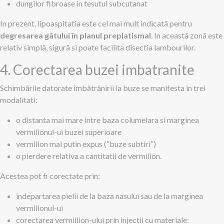
dungilor fibroase in tesutul subcutanat
In prezent, lipoaspitatia este cel mai mult indicatã pentru
degresarea gâtului în planul preplatismal
. In aceastã zonã este
relativ simplã, sigurã si poate facilita disectia lambourilor.
4. Corectarea buzei imbatranite
Schimbãrile datorate îmbãtrânirii la buze se manifesta in trei
modalitati:
o distanta mai mare intre baza columelara si marginea
vermilionul-ui buzei superioare
vermilion mai putin expus (“buze subtiri”)
o pierdere relativa a cantitatii de vermilion.
Acestea pot fi corectate prin:
indepartarea pielii de la baza nasului sau de la marginea
vermilionul-ui
corectarea vermillion-ului prin injectii cu materiale: