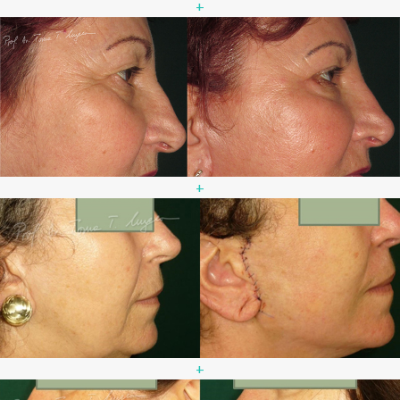
+
+
+