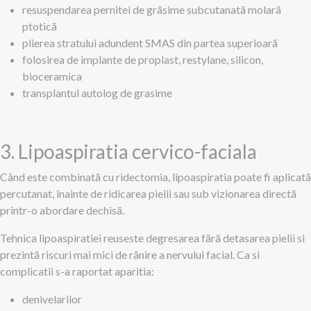
resuspendarea pernitei de grãsime subcutanatã molarã
ptoticã
plierea stratului adundent SMAS din partea superioarã
folosirea de implante de proplast, restylane, silicon,
bioceramica
transplantul autolog de grasime
3. Lipoaspiratia cervico-faciala
Când este combinatã cu ridectomia, lipoaspiratia poate fi aplicatã
percutanat, înainte de ridicarea pielii sau sub vizionarea directã
printr-o abordare dechisã.
Tehnica lipoaspiratiei reuseste degresarea fãrã detasarea pielii si
prezintã riscuri mai mici de rãnire a nervului facial. Ca si
complicatii s-a raportat aparitia:
denivelarilor