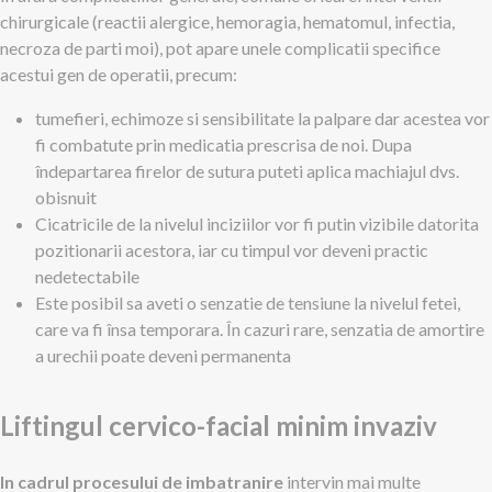
chirurgicale (reactii alergice, hemoragia, hematomul, infectia,
necroza de parti moi), pot apare unele complicatii specifice
acestui gen de operatii, precum:
tumefieri, echimoze si sensibilitate la palpare dar acestea vor
fi combatute prin medicatia prescrisa de noi. Dupa
îndepartarea firelor de sutura puteti aplica machiajul dvs.
obisnuit
Cicatricile de la nivelul inciziilor vor fi putin vizibile datorita
pozitionarii acestora, iar cu timpul vor deveni practic
nedetectabile
Este posibil sa aveti o senzatie de tensiune la nivelul fetei,
care va fi însa temporara. În cazuri rare, senzatia de amortire
a urechii poate deveni permanenta
Liftingul cervico-facial minim invaziv
In cadrul procesului de imbatranire
intervin mai multe