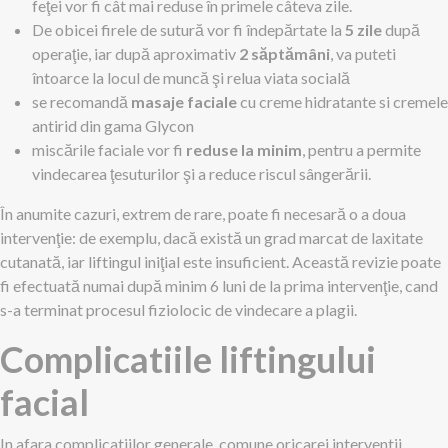
feţei vor fi cât mai reduse în primele câteva zile.
De obicei firele de sutură vor fi îndepărtate la
5 zile
după
operaţie, iar după aproximativ
2 săptămâni
, va puteti
întoarce la locul de muncă şi relua viata socială
se recomandă
masaje faciale
cu creme hidratante si cremele
antirid din gama Glycon
miscările faciale vor fi
reduse la minim
, pentru a permite
vindecarea ţesuturilor şi a reduce riscul sângerării.
În anumite cazuri, extrem de rare, poate fi necesară o a doua
intervenţie: de exemplu, dacă există un grad marcat de laxitate
cutanată, iar liftingul iniţial este insuficient. Această revizie poate
fi efectuată numai după minim 6 luni de la prima intervenţie, cand
s-a terminat procesul fiziolocic de vindecare a plagii.
Complicatiile liftingului
facial
In afara complicatiilor generale, comune oricarei interventii