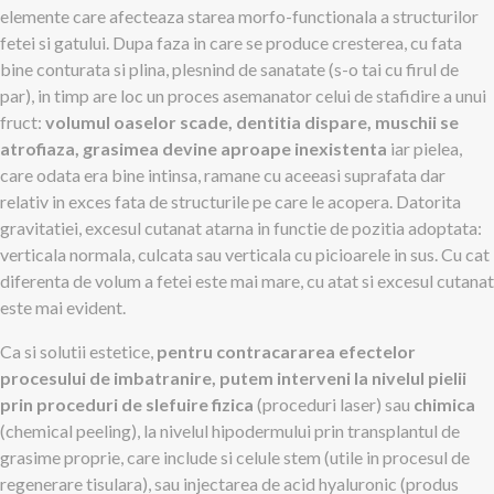
elemente care afecteaza starea morfo-functionala a structurilor
fetei si gatului. Dupa faza in care se produce cresterea, cu fata
bine conturata si plina, plesnind de sanatate (s-o tai cu firul de
par), in timp are loc un proces asemanator celui de stafidire a unui
fruct:
volumul oaselor scade, dentitia dispare, muschii se
atrofiaza, grasimea devine aproape inexistenta
iar pielea,
care odata era bine intinsa, ramane cu aceeasi suprafata dar
relativ in exces fata de structurile pe care le acopera. Datorita
gravitatiei, excesul cutanat atarna in functie de pozitia adoptata:
verticala normala, culcata sau verticala cu picioarele in sus. Cu cat
diferenta de volum a fetei este mai mare, cu atat si excesul cutanat
este mai evident.
Ca si solutii estetice,
pentru contracararea efectelor
procesului de imbatranire, putem interveni la nivelul pielii
prin proceduri de slefuire fizica
(proceduri laser) sau
chimica
(chemical peeling), la nivelul hipodermului prin transplantul de
grasime proprie, care include si celule stem (utile in procesul de
regenerare tisulara), sau injectarea de acid hyaluronic (produs