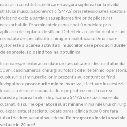
natural in constitutia pielii care-i asigura supletea) iar la nivelul
stratului musculoaponevrotic (SMAS) prin retensionarea acestuia
(folosind excizia partiala sau aplicarea firelor de plicatura)
neresorbabile. Proeminentele osoase pot fi modelate prin
aplicarea de implante de silicon. Defectele arcadelor dentare sunt
corectate de specialistii in chirugie maxilofaciala. De un mare
ajutor este
blocarea activitatii muschilor care produc ridurile
de expresie, folosind toxina botulinica.
In urma experientei acumulate de specialitate in decursul ultimilor
50 ani, cand numerosi chirurgi au folosit diferite tehnici operatorii,
cu plusurile si minusurile lor, in prezent s-au conturat ca fiind
invingatoare
procedurile minim invazive
, efectuate in anestezie
locala, cu decolare cutanata doar pe profunzimea la care se
doreste plasarea firelor de plicatura SMAS si excizia excesului
cutanat.
Riscurile operatorii sunt minime
in mainile unui chirurg
cu experienta, si pacientul poate parasi clinica dupa 8 ore fara
tuburi de dren, vanatai sau edeme.
Reintegrarea in viata sociala
se face in 24 ore!