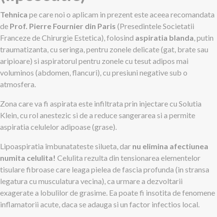
Tehnica
pe care noi o aplicam in prezent este aceea recomandata
de
Prof. Pierre Fournier din Paris
(Presedintele Societatii
Franceze de Chirurgie Estetica), folosind
aspiratia blanda
, putin
traumatizanta, cu seringa, pentru zonele delicate (gat, brate sau
aripioare) si aspiratorul pentru zonele cu tesut adipos mai
voluminos (abdomen, flancuri), cu presiuni negative sub o
atmosfera.
Zona care va fi aspirata este infiltrata prin injectare cu Solutia
Klein, cu rol anestezic si de a reduce sangerarea si a permite
aspiratia celulelor adipoase (grase).
Lipoaspiratia îmbunatateste silueta, dar
nu elimina afectiunea
numita celulita!
Celulita rezulta din tensionarea elementelor
tisulare fibroase care leaga pielea de fascia profunda (in stransa
legatura cu musculatura vecina), ca urmare a dezvoltarii
exagerate a lobulilor de grasime. Ea poate fi insotita de fenomene
inflamatorii acute, daca se adauga si un factor infectios local.