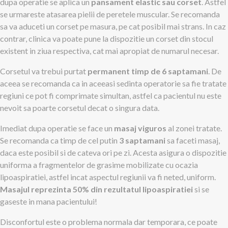
dupa operatie se aplica un
pansament elastic sau corset
. Astfel
se urmareste atasarea pielii de peretele muscular. Se recomanda
sa va aduceti un corset pe masura, pe cat posibil mai strans. In caz
contrar, clinica va poate pune la dispozitie un corset din stocul
existent in ziua respectiva, cat mai apropiat de numarul necesar.
Corsetul va trebui purtat
permanent timp de 6 saptamani
. De
aceea se recomanda ca in aceeasi sedinta operatorie sa fie tratate
regiuni ce pot fi comprimate simultan, astfel ca pacientul nu este
nevoit sa poarte corsetul decat o singura data.
Imediat dupa operatie se face un
masaj viguros
al zonei tratate.
Se recomanda ca timp de cel putin
3 saptamani
sa faceti masaj,
daca este posibil si de cateva ori pe zi. Acesta asigura o dispozitie
uniforma a fragmentelor de grasime mobilizate cu ocazia
lipoaspiratiei, astfel incat aspectul regiunii va fi neted, uniform.
Masajul reprezinta 50% din rezultatul lipoaspiratiei
si se
gaseste in mana pacientului!
Disconfortul este o problema normala dar temporara, ce poate