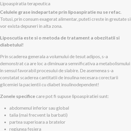
Lipoaspiratia terapeutica
Celulele grase indepartate prin lipoaspiratie nu se refac
.
Totusi, prin consum exagerat alimentar, puteti creste in greutate si
vor exista depuneri in alta zona.
Liposcutia este si o metoda de tratament a obezitatii si
diabetului!
Prin scaderea generala a volumului de tesut adipos, s-a
demonstrat ca are loc a diminuara semnificativa a metabolismului
in sensul favorabil procesului de slabire. De asemenea s-a
constatat scaderea cantitatii de insulina necesara corectarii
glicemiei la pacientii cu diabet insulinodependent!
Zonele specifice
care pot fi supuse lipoaspiratiei sunt:
abdomenul inferior sau global
talia (mai frecvent la barbati)
partea superioara a bratelor
regiunea fesiera