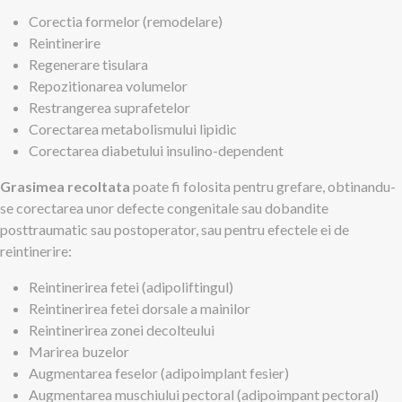
Corectia formelor (remodelare)
Reintinerire
Regenerare tisulara
Repozitionarea volumelor
Restrangerea suprafetelor
Corectarea metabolismului lipidic
Corectarea diabetului insulino-dependent
Grasimea recoltata
poate fi folosita pentru grefare, obtinandu-
se corectarea unor defecte congenitale sau dobandite
posttraumatic sau postoperator, sau pentru efectele ei de
reintinerire:
Reintinerirea fetei (adipoliftingul)
Reintinerirea fetei dorsale a mainilor
Reintinerirea zonei decolteului
Marirea buzelor
Augmentarea feselor (adipoimplant fesier)
Augmentarea muschiului pectoral (adipoimpant pectoral)