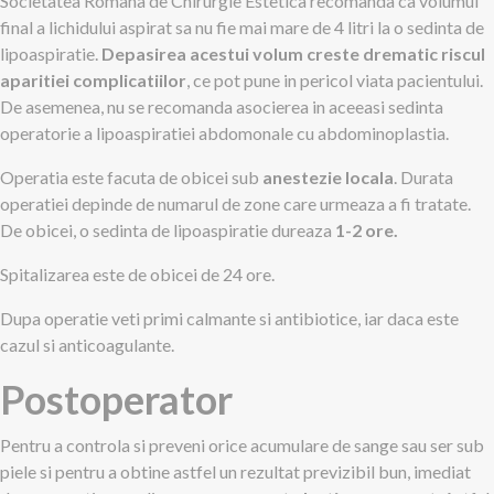
Societatea Romana de Chirurgie Estetica recomanda ca volumul
final a lichidului aspirat sa nu fie mai mare de 4 litri la o sedinta de
lipoaspiratie.
Depasirea acestui volum creste drematic riscul
aparitiei complicatiilor
, ce pot pune in pericol viata pacientului.
De asemenea, nu se recomanda asocierea in aceeasi sedinta
operatorie a lipoaspiratiei abdomonale cu abdominoplastia.
Operatia este facuta de obicei sub
anestezie locala
. Durata
operatiei depinde de numarul de zone care urmeaza a fi tratate.
De obicei, o sedinta de lipoaspiratie dureaza
1-2 ore.
Spitalizarea este de obicei de 24 ore.
Dupa operatie veti primi calmante si antibiotice, iar daca este
cazul si anticoagulante.
Postoperator
Pentru a controla si preveni orice acumulare de sange sau ser sub
piele si pentru a obtine astfel un rezultat previzibil bun, imediat