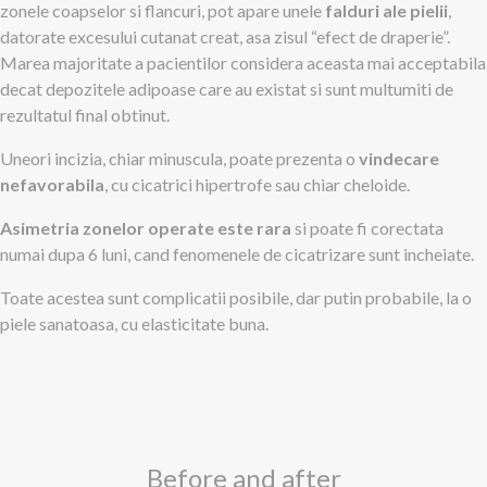
zonele coapselor si flancuri, pot apare unele
falduri ale pielii
,
datorate excesului cutanat creat, asa zisul “efect de draperie”.
Marea majoritate a pacientilor considera aceasta mai acceptabila
decat depozitele adipoase care au existat si sunt multumiti de
rezultatul final obtinut.
Uneori incizia, chiar minuscula, poate prezenta o
vindecare
nefavorabila
, cu cicatrici hipertrofe sau chiar cheloide.
Asimetria zonelor operate este rara
si poate fi corectata
numai dupa 6 luni, cand fenomenele de cicatrizare sunt incheiate.
Toate acestea sunt complicatii posibile, dar putin probabile, la o
piele sanatoasa, cu elasticitate buna.
Before and after