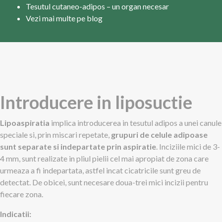
Tesutul cutaneo-adipos – un organ necesar
Vezi mai multe pe blog
Introducere in liposuctie
Lipoaspiratia
implica introducerea in tesutul adipos a unei canule
speciale si, prin miscari repetate,
grupuri de celule adipoase
sunt separate si indepartate prin aspiratie
. Inciziile mici de 3-
4 mm, sunt realizate in pliul pielii cel mai apropiat de zona care
urmeaza a fi indepartata, astfel incat cicatricile sunt greu de
detectat. De obicei, sunt necesare doua-trei mici incizii pentru
fiecare zona.
Indicatii: