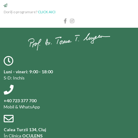
Doriți o programare?
CLICK AICI
Luni - vineri: 9:00 - 18:00
S-D: Inchis
+40 723 377 700
Mobil & WhatsApp
Calea Turzii 134, Cluj
În Clinica
OCULENS