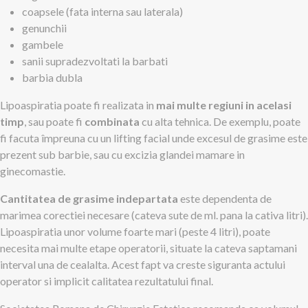
coapsele (fata interna sau laterala)
genunchii
gambele
sanii supradezvoltati la barbati
barbia dubla
Lipoaspiratia poate fi realizata in
mai multe regiuni in acelasi
timp
, sau poate fi
combinata
cu alta tehnica. De exemplu, poate
fi facuta împreuna cu un lifting facial unde excesul de grasime este
prezent sub barbie, sau cu excizia glandei mamare in
ginecomastie.
Cantitatea de grasime indepartata
este dependenta de
marimea corectiei necesare (cateva sute de ml. pana la cativa litri).
Lipoaspiratia unor volume foarte mari (peste 4 litri), poate
necesita mai multe etape operatorii, situate la cateva saptamani
interval una de cealalta. Acest fapt va creste siguranta actului
operator si implicit calitatea rezultatului final.