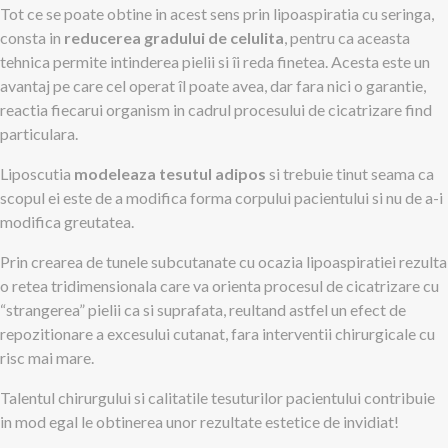
Tot ce se poate obtine in acest sens prin lipoaspiratia cu seringa,
consta in
reducerea gradului de celulita
, pentru ca aceasta
tehnica permite intinderea pielii si îi reda finetea. Acesta este un
avantaj pe care cel operat îl poate avea, dar fara nici o garantie,
reactia fiecarui organism in cadrul procesului de cicatrizare find
particulara.
Liposcutia
modeleaza tesutul adipos
si trebuie tinut seama ca
scopul ei este de a modifica forma corpului pacientului si nu de a-i
modifica greutatea.
Prin crearea de tunele subcutanate cu ocazia lipoaspiratiei rezulta
o retea tridimensionala care va orienta procesul de cicatrizare cu
“strangerea” pielii ca si suprafata, reultand astfel un efect de
repozitionare a excesului cutanat, fara interventii chirurgicale cu
risc mai mare.
Talentul chirurgului si calitatile tesuturilor pacientului contribuie
in mod egal le obtinerea unor rezultate estetice de invidiat!