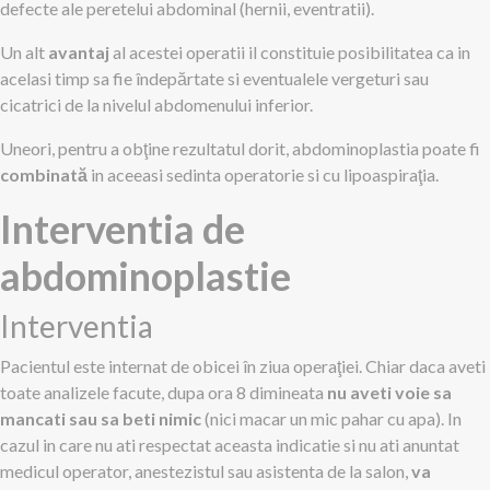
defecte ale peretelui abdominal (hernii, eventratii).
Un alt
avantaj
al acestei operatii il constituie posibilitatea ca in
acelasi timp sa fie îndepărtate si eventualele vergeturi sau
cicatrici de la nivelul abdomenului inferior.
Uneori, pentru a obţine rezultatul dorit, abdominoplastia poate fi
combinată
in aceeasi sedinta operatorie si cu lipoaspiraţia.
Interventia de
abdominoplastie
Interventia
Pacientul este internat de obicei în ziua operaţiei. Chiar daca aveti
toate analizele facute, dupa ora 8 dimineata
nu aveti voie sa
mancati sau sa beti nimic
(nici macar un mic pahar cu apa). In
cazul in care nu ati respectat aceasta indicatie si nu ati anuntat
medicul operator, anestezistul sau asistenta de la salon,
va