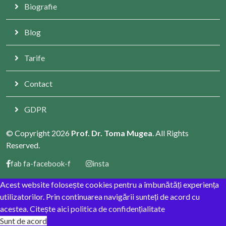
Biografie
Blog
Tarife
Contact
GDPR
© Copyright 2026
Prof. Dr. Toma Mugea
. All Rights
Reserved.
fab fa-facebook-f
insta
Acest website folosește cookies pentru a îmbunătăți experiența
utilizatorilor. Prin continuarea navigării sunteți de acord cu
acestea. Citește aici
politica de confidențialitate
Sunt de acord