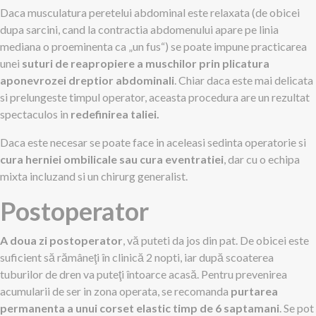
Daca musculatura peretelui abdominal este relaxata (de obicei
dupa sarcini, cand la contractia abdomenului apare pe linia
mediana o proeminenta ca „un fus“) se poate impune practicarea
unei
suturi de reapropiere a muschilor prin plicatura
aponevrozei dreptior abdominali
. Chiar daca este mai delicata
si prelungeste timpul operator, aceasta procedura are un rezultat
spectaculos in
redefinirea taliei.
Daca este necesar se poate face in aceleasi sedinta operatorie si
cura herniei ombilicale sau cura eventratiei
, dar cu o echipa
mixta incluzand si un chirurg generalist.
Postoperator
A doua zi postoperator
, vă puteti da jos din pat. De obicei este
suficient să rămâneţi în clinică 2 nopti, iar după scoaterea
tuburilor de dren va puteţi întoarce acasă. Pentru prevenirea
acumularii de ser in zona operata, se recomanda
purtarea
permanenta a unui corset elastic timp de 6 saptamani
. Se pot