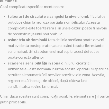
nu fumati.
Ca si complicatii specifice mentionam:
tulburari de circulate a sangelui la nivelul ombilicului
ce
pot duce chiar la necroza partiala a ombilicului. Aceasta
complicatie este foarte rara si in unele cazuri poate fi nevoie
de reconstrucţia unui nou ombilic
asimetria abdominală
fata de linia mediana poate deveni
mai evidenta postoperator, atunci când tesuturile restante
sunt mai subtiri si abdomenul mai suplu; acest defect se
poate corecta ulterior
scaderea sensibilităţii în zona din jurul cicatricii
orizontale
- este normala in urma acestei operatii si apare ca
rezultat al traumatizării nervilor senzitivi din zona. Acestia,
regenerează încet şi, de obicei, după câteva luni
sensibilitatea revine la normal.
Chiar daca acestea sunt complicaţii posibile, ele sunt rare şi foarte
putin probabile.