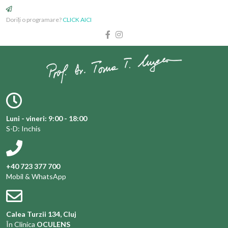
Doriți o programare?
CLICK AICI
Luni - vineri: 9:00 - 18:00
S-D: Inchis
+40 723 377 700
Mobil & WhatsApp
Calea Turzii 134, Cluj
În Clinica
OCULENS