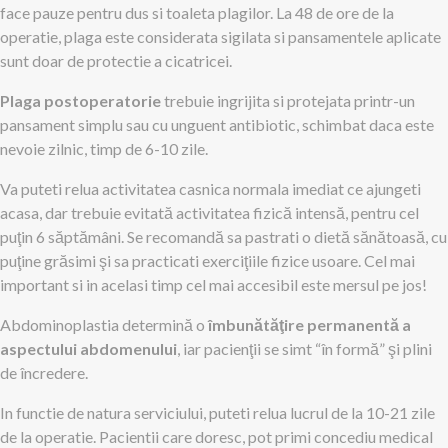
face pauze pentru dus si toaleta plagilor. La 48 de ore de la
operatie, plaga este considerata sigilata si pansamentele aplicate
sunt doar de protectie a cicatricei.
Plaga postoperatorie
trebuie ingrijita si protejata printr-un
pansament simplu sau cu unguent antibiotic, schimbat daca este
nevoie zilnic, timp de 6-10 zile.
Va puteti relua activitatea casnica normala imediat ce ajungeti
acasa, dar trebuie evitată activitatea fizică intensă, pentru cel
puţin 6 săptămâni. Se recomandă sa pastrati o dietă sănătoasă, cu
puţine grăsimi şi sa practicati exerciţiile fizice usoare. Cel mai
important si in acelasi timp cel mai accesibil este mersul pe jos!
Abdominoplastia determină o
îmbunătăţire permanentă a
aspectului abdomenului
, iar pacienţii se simt “în formă” şi plini
de încredere.
In functie de natura serviciului, puteti relua lucrul de la 10-21 zile
de la operatie. Pacientii care doresc, pot primi concediu medical