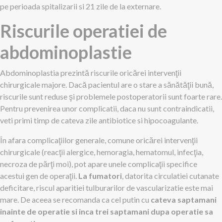
pe perioada spitalizarii si 21 zile de la externare.
Riscurile operatiei de
abdominoplastie
Abdominoplastia prezintă riscurile oricărei intervenţii
chirurgicale majore. Dacă pacientul are o stare a sănătăţii bună,
riscurile sunt reduse şi problemele postoperatorii sunt foarte rare.
Pentru prevenirea unor complicatii, daca nu sunt contraindicatii,
veti primi timp de cateva zile antibiotice si hipocoagulante.
În afara complicaţiilor generale, comune oricărei intervenţii
chirurgicale (reacţii alergice, hemoragia, hematomul, infecţia,
necroza de părţi moi), pot apare unele complicaţii specifice
acestui gen de operaţii.
La fumatori
, datorita circulatiei cutanate
deficitare, riscul aparitiei tulburarilor de vascularizatie este mai
mare. De aceea se recomanda ca cel putin cu
cateva saptamani
inainte de operatie si inca trei saptamani dupa operatie sa