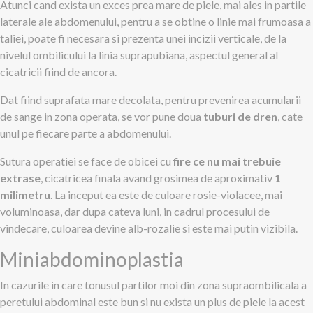
Atunci cand exista un exces prea mare de piele, mai ales in partile
laterale ale abdomenului, pentru a se obtine o linie mai frumoasa a
taliei, poate fi necesara si prezenta unei incizii verticale, de la
nivelul ombilicului la linia suprapubiana, aspectul general al
cicatricii fiind de ancora.
Dat fiind suprafata mare decolata, pentru prevenirea acumularii
de sange in zona operata, se vor pune doua
tuburi de dren
, cate
unul pe fiecare parte a abdomenului.
Sutura operatiei se face de obicei cu
fire ce nu mai trebuie
extrase
, cicatricea finala avand grosimea de aproximativ
1
milimetru
. La inceput ea este de culoare rosie-violacee, mai
voluminoasa, dar dupa cateva luni, in cadrul procesului de
vindecare, culoarea devine alb-rozalie si este mai putin vizibila.
Miniabdominoplastia
In cazurile in care tonusul partilor moi din zona supraombilicala a
peretului abdominal este bun si nu exista un plus de piele la acest