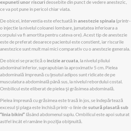
expuneti unor riscuri
deosebite din punct de vedere anestezic,
ce va pot pune in pericol chiar viata.
De obicei, interventia este efectuată în
anestezie spinala
(printr-
o injectie la nivelul coloanei lombare, jumatatea inferioara a
corpului va fi amortita pentru cateva ore). Acest tip de anestezie
este de preferat deoarece pacientul este constient, iar riscurile
anestezice sunt mult mai mici comparativ cu o anestezie generala.
De obicei se practică o
incizie arcuata
, la nivelul pliului
abdominal inferior, suprapubian la aproximativ 5 cm. Pielea
abdominală împreună cu ţesutul adipos sunt ridicate de pe
musculatura abdominală până sus, la nivelul rebordului costal.
Ombilicul este eliberat de pielea şi grăsimea abdominală.
Pielea împreună cu grăsimea este trasă în jos, se îndepărtează
excesul şi plaga este închisă printr-o linie de
sutură plasată sub
“linia bikini”
lăsând abdomenul suplu. Ombilicul este apoi suturat
astfel încât el ramâne în poziţia obişnuită.