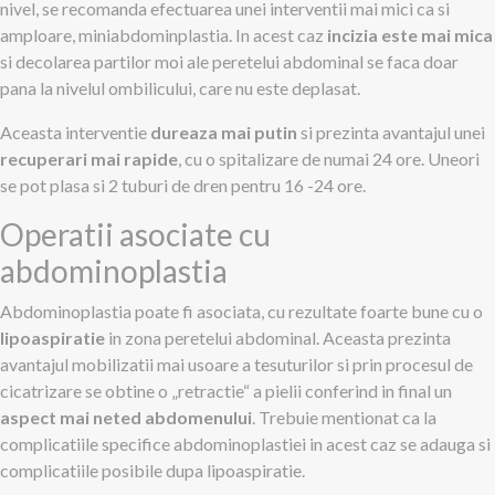
nivel, se recomanda efectuarea unei interventii mai mici ca si
amploare, miniabdominplastia. In acest caz
incizia este mai mica
si decolarea partilor moi ale peretelui abdominal se faca doar
pana la nivelul ombilicului, care nu este deplasat.
Aceasta interventie
dureaza mai putin
si prezinta avantajul unei
recuperari mai rapide
, cu o spitalizare de numai 24 ore. Uneori
se pot plasa si 2 tuburi de dren pentru 16 -24 ore.
Operatii asociate cu
abdominoplastia
Abdominoplastia poate fi asociata, cu rezultate foarte bune cu o
lipoaspiratie
in zona peretelui abdominal. Aceasta prezinta
avantajul mobilizatii mai usoare a tesuturilor si prin procesul de
cicatrizare se obtine o „retractie“ a pielii conferind in final un
aspect mai neted abdomenului
. Trebuie mentionat ca la
complicatiile specifice abdominoplastiei in acest caz se adauga si
complicatiile posibile dupa lipoaspiratie.