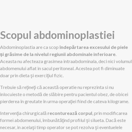
Scopul abdominoplastiei
Abdominoplastia are ca scop
îndepărtarea excesului de piele
şi grăsime de la nivelul regiunii abdominale inferioare
.
Aceasta nu afecteaza grasimea intraabdominala, deci nici volumul
abdomenului aflat in sacul peritoneal. Acestea pot fi diminuate
doar prin dieta şi exerciţiul fizic.
Trebuie să reţineţi că această operatie nu reprezinta si nu
inlocuieste o metodă de slăbire pentru pacientul obez, de obicei
pierderea în greutate în urma operaţiei fiind de cateva kilograme.
Intervenţia chirurgicală
reconturează corpul
, prin modificarea
formei abdomenului, îmbunătăţind profilul şi silueta. Dacă este
necesar, in acelaşi timp operator se pot rezolva şi eventuelele