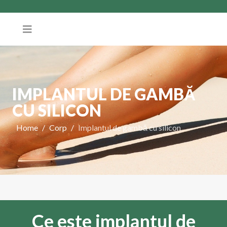
IMPLANTUL DE GAMBĂ
CU SILICON
Home
Corp
Implantul de gambă cu silicon
Ce este implantul de