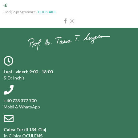
Doriți o programare?
CLICK AICI
Luni - vineri: 9:00 - 18:00
S-D: Inchis
+40 723 377 700
Mobil & WhatsApp
Calea Turzii 134, Cluj
În Clinica
OCULENS