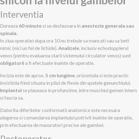
silicon la nivelul gambelor
Interventia
Dureaza
60 minute
si se desfasoara in
anestezie generala sau
spinala.
In ziua operatiei dupa ora 10 nu trebuie sa mancati sau sa beti
nimic (nici un fel de lichide).
Analizele
, inclusiv echodopplerul
venos (pentru evaluarea starii sistemului circulator venos) sunt
obligatorii
a fi efectuate inainte de operatie.
Incizia este de aprox.
5 cm lungime
, orizontala si este practic
invizibila fiind situata in pliul de flexie din spatele genunchiului.
Implantul
se plaseaza in profunzime, intre muschiul gemen intern
si fascia sa.
Datorita diferitelor conformatii anatomice este necesara
alegerea si comandarea implantului potrivit inainte de operatie,
prin efectuarea de masuratori precise ale gambei.
Postoperator