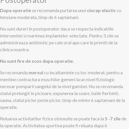
Dupa operatie
se recomanda purtarea unui
ciorap elastic
cu
tensiune moderata, timp de 6 saptamani.
Nu sunt dureri in postoperator daca se respecta indicatiile
interventiei si marimea implantelor selectate. Pentru 3 zile se
administreaza antibiotic pe cale oral ape care le primiti de la
clinica noastra.
Nu sunt fire de scos dupa operatie.
Se recomanda
mersul
cu incaltaminte cu toc moderat, pentru a
mentine contractura muschilor gemeni la un nivel fiziologic
necesar pomparii sangelui de la nivel gambei. Nu se recomanda
statul prelungit in picioare, expunerea la soare, baile fierbinti,
sauna, statul picior peste picior, timp de minim 6 saptamani de la
operatie.
Reluarea activitatilor fizice obisnuite se poate faca la
5 -7 zile
de
la operatie. Activitatea sportiva poate fi reluata dupa 6