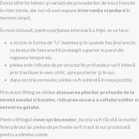
Exista diferite tehnici şi variatii ale procedurilor de baza folosite
în ridectomie, dar noi vă vom expune
intervenţia standard
în
termeni simpli.
În mod obisnuit, pentru porţiunea inferioară a feţei, se va face:
o incizie in forma de “U” înaintea şi în spatele fiecărei urechi,
cu bratul din fata urechii prelungit superior in parul din
regiunea temporala.
pielea este ridicata de pe structurile profunde,si va fi întinsă
prin tractiune in sens oblic, spre posterior şi în sus,
dupa excizia excesului, pielea va fi suturată în noua pozitie.
Prin acest lifting se obtine
atenuarea pliurilor profunde de la
nivelul nasului si buzelor, ridicarea usoara a coltului ochilor si
netezirea gatului.
Pentru liftingul
zonei sprâncenelor
, incizia va fi făcută la nivelul
liniei părului iar pielea de pe frunte va fi trasă în sus şi suturată
pentru a elimina cutele.