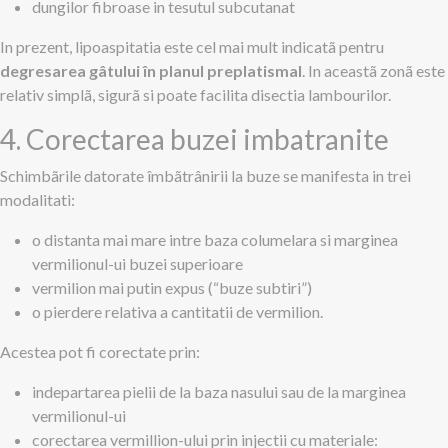
dungilor fibroase in tesutul subcutanat
In prezent, lipoaspitatia este cel mai mult indicatã pentru
degresarea gâtului în planul preplatismal
. In aceastã zonã este
relativ simplã, sigurã si poate facilita disectia lambourilor.
4. Corectarea buzei imbatranite
Schimbãrile datorate îmbãtrânirii la buze se manifesta in trei
modalitati:
o distanta mai mare intre baza columelara si marginea
vermilionul-ui buzei superioare
vermilion mai putin expus (“buze subtiri”)
o pierdere relativa a cantitatii de vermilion.
Acestea pot fi corectate prin:
indepartarea pielii de la baza nasului sau de la marginea
vermilionul-ui
corectarea vermillion-ului prin injectii cu materiale: