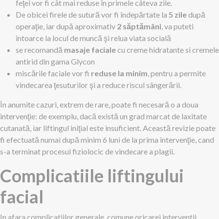
feţei vor fi cât mai reduse în primele câteva zile.
De obicei firele de sutură vor fi îndepărtate la
5 zile
după
operaţie, iar după aproximativ
2 săptămâni
, va puteti
întoarce la locul de muncă şi relua viata socială
se recomandă
masaje faciale
cu creme hidratante si cremele
antirid din gama Glycon
miscările faciale vor fi
reduse la minim
, pentru a permite
vindecarea ţesuturilor şi a reduce riscul sângerării.
În anumite cazuri, extrem de rare, poate fi necesară o a doua
intervenţie: de exemplu, dacă există un grad marcat de laxitate
cutanată, iar liftingul iniţial este insuficient. Această revizie poate
fi efectuată numai după minim 6 luni de la prima intervenţie, cand
s-a terminat procesul fiziolocic de vindecare a plagii.
Complicatiile liftingului
facial
In afara complicatiilor generale, comune oricarei interventii