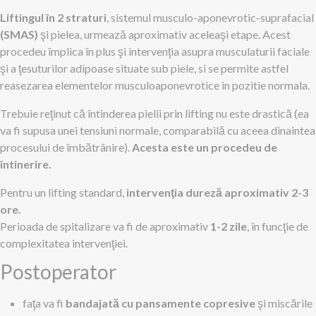
Liftingul în 2 straturi
, sistemul musculo-aponevrotic-suprafacial
(SMAS)
şi pielea, urmează aproximativ aceleaşi etape. Acest
procedeu împlica în plus şi intervenţia asupra musculaturii faciale
şi a ţesuturilor adipoase situate sub piele, si se permite astfel
reasezarea elementelor musculoaponevrotice in pozitie normala.
Trebuie reţinut că întinderea pielii prin lifting nu este drastică (ea
va fi supusa unei tensiuni normale, comparabilă cu aceea dinaintea
procesului de îmbătrânire).
Acesta este un procedeu de
întinerire.
Pentru un lifting standard,
intervenţia dureză aproximativ 2-3
ore.
Perioada de spitalizare va fi de aproximativ
1-2 zile
, în funcţie de
complexitatea intervenţiei.
Postoperator
faţa va fi
bandajată cu pansamente copresive
şi miscările