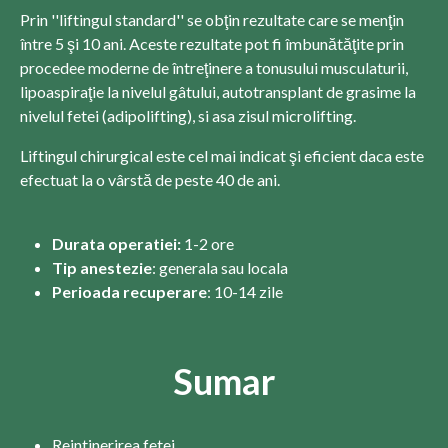
Prin ''liftingul standard'' se obţin rezultate care se menţin
între 5 şi 10 ani. Aceste rezultate pot fi îmbunătăţite prin
procedee moderne de întreţinere a tonusului musculaturii,
lipoaspiraţie la nivelul gâtului, autotransplant de grasime la
nivelul fetei (adipolifting), si asa zisul microlifting.
Liftingul chirurgical este cel mai indicat şi eficient daca este
efectuat la o vârstă de peste 40 de ani.
Durata operatiei:
1-2 ore
Tip anestezie
: generala sau locala
Perioada recuperare
: 10-14 zile
Sumar
Reintinerirea fetei