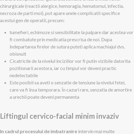
chirurgicale (reactii alergice, hemoragia, hematomul, infectia,
necroza de parti moi), pot apare unele complicatii specifice
acestui gen de operatii, precum:
tumefieri, echimoze si sensibilitate la palpare dar acestea vor
fi combatute prin medicatia prescrisa de noi. Dupa
îndepartarea firelor de sutura puteti aplica machiajul dvs.
obisnuit
Cicatricile de la nivelul inciziilor vor fi putin vizibile datorita
pozitionarii acestora, iar cu timpul vor deveni practic
nedetectabile
Este posibil sa aveti o senzatie de tensiune la nivelul fetei,
care va fi însa temporara. În cazuri rare, senzatia de amortire
a urechii poate deveni permanenta
Liftingul cervico-facial minim invaziv
In cadrul procesului de imbatranire
intervin mai multe