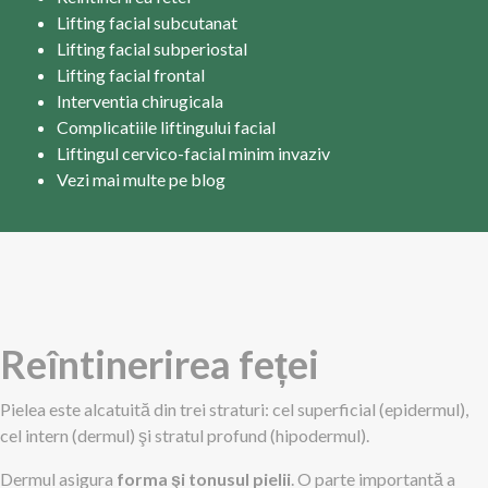
Lifting facial subcutanat
Lifting facial subperiostal
Lifting facial frontal
Interventia chirugicala
Complicatiile liftingului facial
Liftingul cervico-facial minim invaziv
Vezi mai multe pe blog
Reîntinerirea feței
Pielea este alcatuită din trei straturi: cel superficial (epidermul),
cel intern (dermul) şi stratul profund (hipodermul).
Dermul asigura
forma şi tonusul pielii
. O parte importantă a