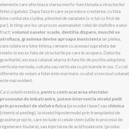
elemente care afecteaza starea morfo-functionala a structurilor
fetei si gatului. Dupa faza in care se produce cresterea, cu fata
bine conturata si plina, plesnind de sanatate (s-o tai cu firul de
par), in timp are loc un proces asemanator celui de stafidire a unui
fruct:
volumul oaselor scade, dentitia dispare, muschii se
atrofiaza, grasimea devine aproape inexistenta
iar pielea,
care odata era bine intinsa, ramane cu aceeasi suprafata dar
relativ in exces fata de structurile pe care le acopera. Datorita
gravitatiei, excesul cutanat atarna in functie de pozitia adoptata:
verticala normala, culcata sau verticala cu picioarele in sus. Cu cat
diferenta de volum a fetei este mai mare, cu atat si excesul cutanat
este mai evident.
Ca si solutii estetice,
pentru contracararea efectelor
procesului de imbatranire, putem interveni la nivelul pielii
prin proceduri de slefuire fizica
(proceduri laser) sau
chimica
(chemical peeling), la nivelul hipodermului prin transplantul de
grasime proprie, care include si celule stem (utile in procesul de
regenerare tisulara), sau injectarea de acid hyaluronic (produs