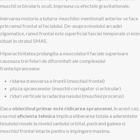
muschii orbicularis oculi, impreuna cu efectele gravitationale.
Inervarea motorie a tuturor muschilor mentionati anterior se face
prin ramul frontal al facialului. De-asupra nivelului arcadei
zigomatice, ramul frontal este superficial fasciei temporale si este
situat in stratul SMAS.
Hiperactivitatea prelungita a musculaturii faciale superioare
cauzeaza trei feluri de diformitati ale complexului
frunte/spranceana:
ridarea transversa a fruntii (muschiul frontal)
ptoza sprancenelor (muschii corrugator si orbicular)
riduri verticale la radacina nasului (muschiul procerus)
Daca
obiectivul primar este ridicarea sprancenei
, in acest caz,
cea mai
eficienta tehnica
implica eliberarea totala a aderentelor
tesutului moale la nivelul santului orbital, pastrand galeea si
muschiul frontal intacte pentru o impingere maxima.