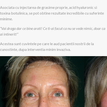
Asociata cu injectarea de grasime proprie, acid hyaluronic si
toxina botulinica, se pot obtine rezultate incredibile cu suferinte
minime.
“Vai draga dar ce bine arati! Ce ti-ai facut ca nu se vede nimic, doar ca
ai intinerit!”
Acestea sunt cuvintele pe care le aud pacientii nostrii de la
cunostinte, dupa interventia minim invaziva.