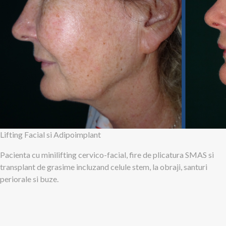
Lifting Facial si Adipoimplant
Pacienta cu minilifting cervico-facial, fire de plicatura SMAS si
transplant de grasime incluzand celule stem, la obraji, santuri
periorale si buze.