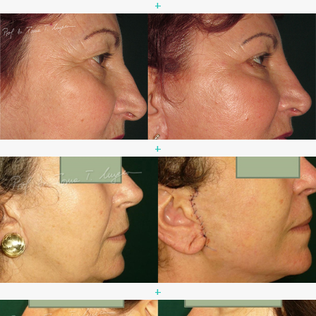
+
+
+