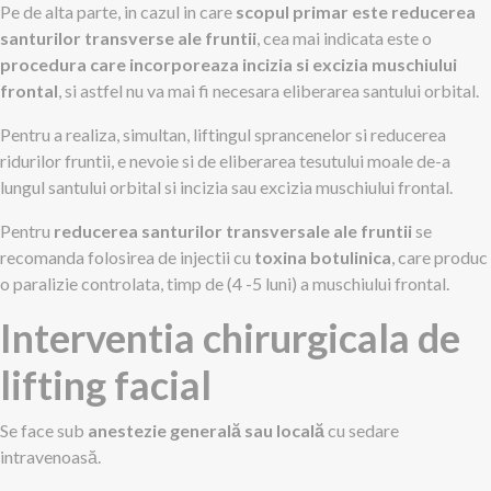
Pe de alta parte, in cazul in care
scopul primar este reducerea
santurilor transverse ale fruntii
, cea mai indicata este o
procedura care incorporeaza incizia si excizia muschiului
frontal
, si astfel nu va mai fi necesara eliberarea santului orbital.
Pentru a realiza, simultan, liftingul sprancenelor si reducerea
ridurilor fruntii, e nevoie si de eliberarea tesutului moale de-a
lungul santului orbital si incizia sau excizia muschiului frontal.
Pentru
reducerea santurilor transversale ale fruntii
se
recomanda folosirea de injectii cu
toxina botulinica
, care produc
o paralizie controlata, timp de (4 -5 luni) a muschiului frontal.
Interventia chirurgicala de
lifting facial
Se face sub
anestezie generală sau locală
cu sedare
intravenoasă.