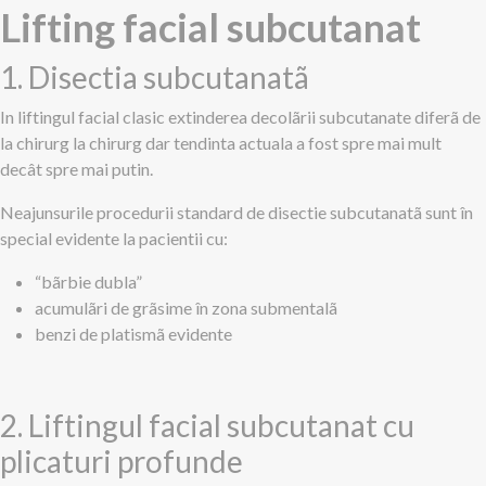
Lifting facial subcutanat
1. Disectia subcutanatã
In liftingul facial clasic extinderea decolãrii subcutanate diferã de
la chirurg la chirurg dar tendinta actuala a fost spre mai mult
decât spre mai putin.
Neajunsurile procedurii standard de disectie subcutanatã sunt în
special evidente la pacientii cu:
“bãrbie dubla”
acumulãri de grãsime în zona submentalã
benzi de platismã evidente
2. Liftingul facial subcutanat cu
plicaturi profunde