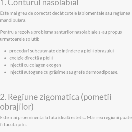
1. Conturul nasolabial
Este mai greu de corectat decât cutele labiomentale sau regiunea
mandibulara.
Pentru a rezolva problema santurilor nasolabiale s-au propus
urmatoarele solutii:
proceduri subcutanate de întindere a pielii obrazului
excizie directã a pielii
injectii cu colagen exogen
injectii autogene cu grãsime sau grefe dermoadipoase.
2. Regiune zigomatica (pometii
obrajilor)
Este mai proeminenta la fata idealã estetic. Mãrirea regiunii poate
fi facuta prin: