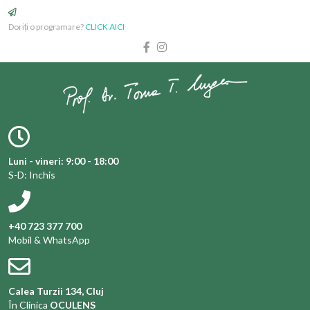
Doriți o programare?
CLICK AICI
Luni - vineri: 9:00 - 18:00
S-D: Inchis
+40 723 377 700
Mobil & WhatsApp
Calea Turzii 134, Cluj
În Clinica
OCULENS