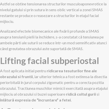
Astfel se obtine tensionarea structurilor musculoaponevrotice la
nivelul gatului si prin sutura in sens oblic vertical a zonei SMAS
restante se produce o reasezare a structurilor in etajul facial
mijlociu.
Analizand efectele biomecanice ale fixãrii profunde a SMAS
asupra tensiunii pielii la închidere, s-a constatat cã tensiunea pe
ambele pãrti ale suturii se reduce într-un mod semnificativ atunci
când greutatea obrazului aste suportatã de SMAS.
Lifting facial subperiostal
A fost aplicata initial pentru
ridicarea tesuturilor fine ale
obrazului si fruntii
, iar ulterior tehnica a fost extinnsa la disectia
periorbitalã în jurul corpului zigomatic pentru a corecta pozitia
obrazului. Tractiunea muschilor mimicii exercitatã asupra etajului
mijlociu al obrazului si buzei superioare
ridicã coltul gurii
si
înlãturã expresia de “încruntare” a fetei
.