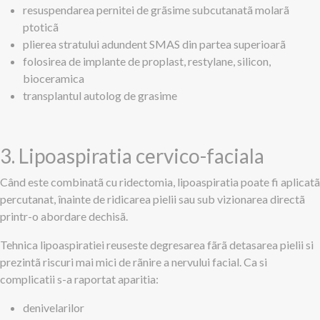
resuspendarea pernitei de grãsime subcutanatã molarã
ptoticã
plierea stratului adundent SMAS din partea superioarã
folosirea de implante de proplast, restylane, silicon,
bioceramica
transplantul autolog de grasime
3. Lipoaspiratia cervico-faciala
Când este combinatã cu ridectomia, lipoaspiratia poate fi aplicatã
percutanat, înainte de ridicarea pielii sau sub vizionarea directã
printr-o abordare dechisã.
Tehnica lipoaspiratiei reuseste degresarea fãrã detasarea pielii si
prezintã riscuri mai mici de rãnire a nervului facial. Ca si
complicatii s-a raportat aparitia:
denivelarilor