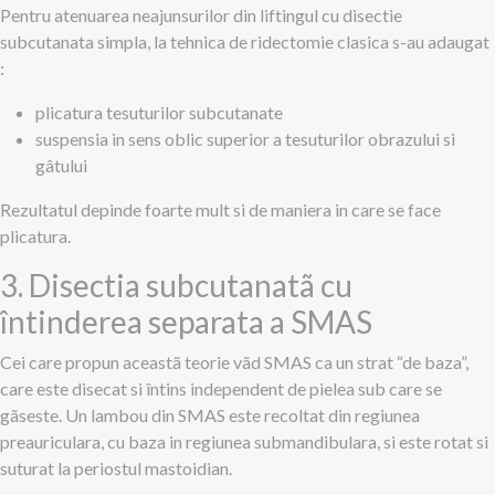
Pentru atenuarea neajunsurilor din liftingul cu disectie
subcutanata simpla, la tehnica de ridectomie clasica s-au adaugat
:
plicatura tesuturilor subcutanate
suspensia in sens oblic superior a tesuturilor obrazului si
gâtului
Rezultatul depinde foarte mult si de maniera in care se face
plicatura.
3. Disectia subcutanatã cu
întinderea separata a SMAS
Cei care propun aceastã teorie vãd SMAS ca un strat “de baza”,
care este disecat si întins independent de pielea sub care se
gãseste. Un lambou din SMAS este recoltat din regiunea
preauriculara, cu baza in regiunea submandibulara, si este rotat si
suturat la periostul mastoidian.