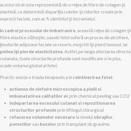
acestui strat este reprezentată de o reţea de fibre de colagen şi
elastină, ce determină dispariţia cutelor şi ridurilor create prin
expresii faciale, cum ar fi zâmbitul şi încruntatul.
In cadrul procesului de imbatranire
, această reţea de colagen şi
fibre elastice slăbeşte, oasele fetei suferă un proces de atrofiere,
ţesuturile adipoase faciale se resorb, muşchii îşi pierd tonusul, iar
pielea îşi pierde elasticitatea
. Astfel, pe langa afectarea directa
cutanata, toate structurile profunde sunt modificate si in plus,
scade volumul global al fetei.
Practic exista o triada terapeutica in
reintinerirea fetei:
actiunea de slefuire microscopica a pielii si
imbunatatirea calitatilor ei
, prin chemical peeling sau CO2
indepartarea excesului cutanat si repozitionarea
structurilor profunde
prin liftingul chirurgical
refacerea volumelor necesare
la nivelul
obrajilor
,
pometilor
sau
buzelor
prin transplant de grasime.