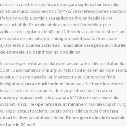
natural in constitutia pielii care-i asigura supletea) iar la nivelul
stratului musculoaponevrotic (SMAS) prin retensionarea acestuia
(folosind excizia partiala sau aplicarea firelor de plicatura)
neresorbabile. Proeminentele osoase pot fi modelate prin
aplicarea de implante de silicon. Defectele arcadelor dentare sunt
corectate de specialistii in chirugie maxilofaciala. De un mare
ajutor este
blocarea activitatii muschilor care produc ridurile
de expresie, folosind toxina botulinica.
In urma experientei acumulate de specialitate in decursul ultimilor
50 ani, cand numerosi chirurgi au folosit diferite tehnici operatorii,
cu plusurile si minusurile lor, in prezent s-au conturat ca fiind
invingatoare
procedurile minim invazive
, efectuate in anestezie
locala, cu decolare cutanata doar pe profunzimea la care se
doreste plasarea firelor de plicatura SMAS si excizia excesului
cutanat.
Riscurile operatorii sunt minime
in mainile unui chirurg
cu experienta, si pacientul poate parasi clinica dupa 8 ore fara
tuburi de dren, vanatai sau edeme.
Reintegrarea in viata sociala
se face in 24 ore!