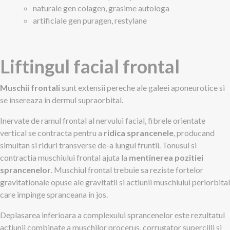
naturale gen colagen, grasime autologa
artificiale gen puragen, restylane
Liftingul facial frontal
Muschii frontali
sunt extensii pereche ale galeei aponeurotice si
se insereaza in dermul supraorbital.
Inervate de ramul frontal al nervului facial, fibrele orientate
vertical se contracta pentru a
ridica sprancenele
, producand
simultan si riduri transverse de-a lungul fruntii. Tonusul si
contractia muschiului frontal ajuta la
mentinerea pozitiei
sprancenelor
. Muschiul frontal trebuie sa reziste fortelor
gravitationale opuse ale gravitatii si actiunii muschiului periorbital
care impinge spranceana in jos.
Deplasarea inferioara a complexului sprancenelor este rezultatul
actiunii combinate a muschilor procerus, corrugator supercilli si