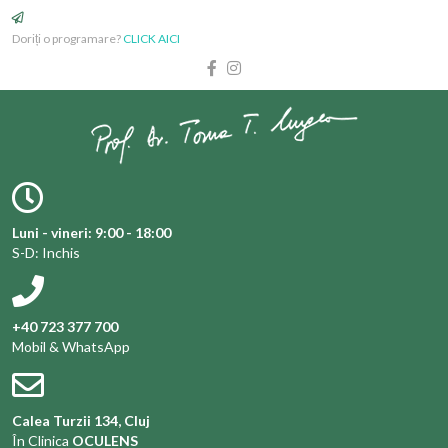
Doriți o programare?
CLICK AICI
Luni - vineri: 9:00 - 18:00
S-D: Inchis
+40 723 377 700
Mobil & WhatsApp
Calea Turzii 134, Cluj
În Clinica
OCULENS