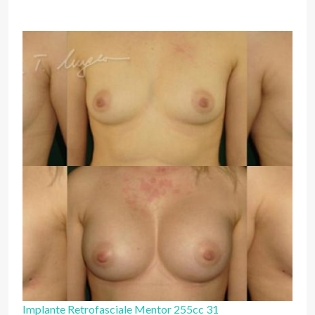
Implante Retrofasciale Mentor 255cc 31