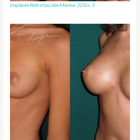
Implante Retrofasciale Mentor 225cc 3