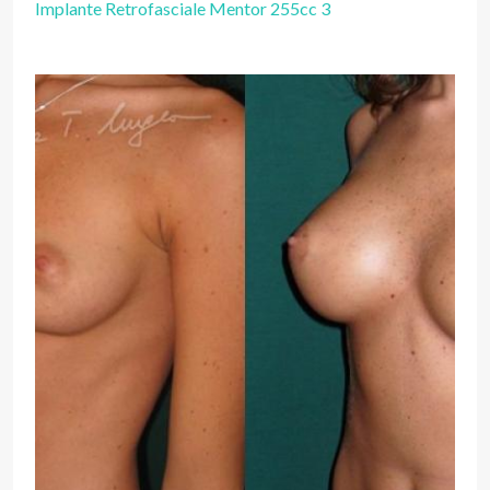
Implante Retrofasciale Mentor 255cc 3