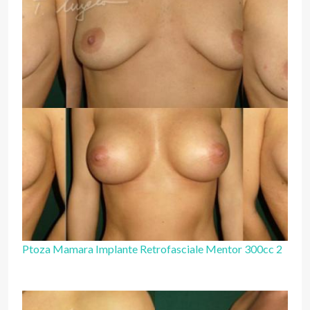
Ptoza Mamara Implante Retrofasciale Mentor 300cc 2