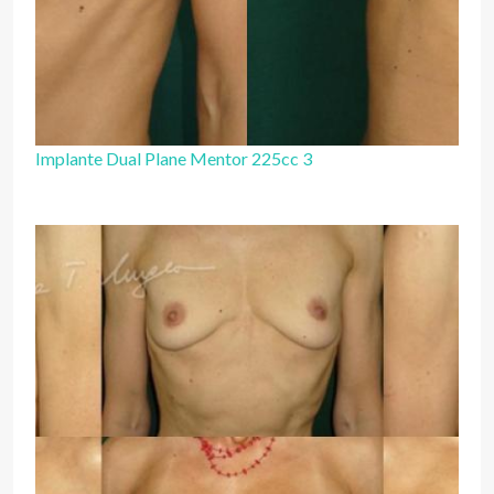
Implante Dual Plane Mentor 225cc 3